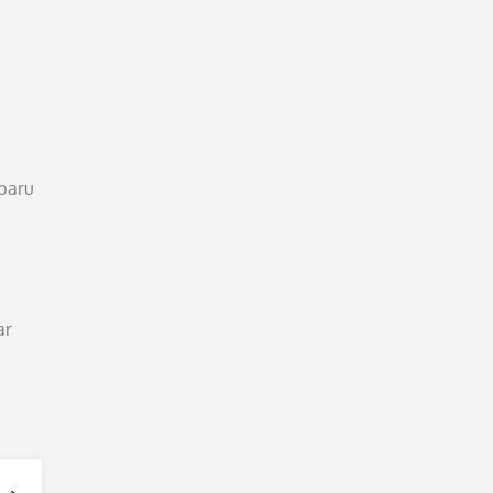
rbaru
ar