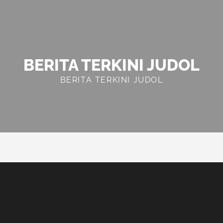
BERITA TERKINI JUDOL
BERITA TERKINI JUDOL