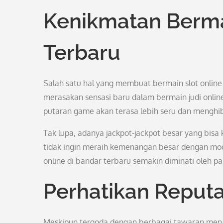
Kenikmatan Bermai
Terbaru
Salah satu hal yang membuat bermain slot online
merasakan sensasi baru dalam bermain judi online.
putaran game akan terasa lebih seru dan menghib
Tak lupa, adanya jackpot-jackpot besar yang bisa
tidak ingin meraih kemenangan besar dengan moda
online di bandar terbaru semakin diminati oleh pa
Perhatikan Reput
Meskipun tergoda dengan berbagai tawaran menari