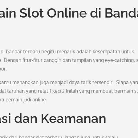
n Slot Online di Band
 di bandar terbaru begitu menarik adalah kesempatan untuk
 Dengan fitur-fitur canggih dan tampilan yang eye-catching, 
ur.
 kamu menangkan juga menjadi daya tarik tersendiri. Siapa ya
l taruhan yang relatif kecil? Inilah yang membuat bermain sl
ra pemain judi online.
asi dan Keamanan
k dari bandar slot terbaru, jangan lupa untuk selalu