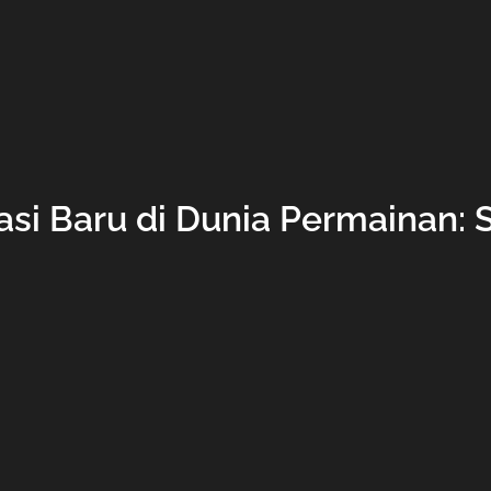
 Baru di Dunia Permainan: S