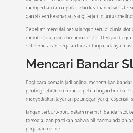
memperhatikan reputasi dan keamanan situs terseb
dan sistem keamanan yang terjamin untuk melind
Sebelum memulai petualangan seru di dunia slot 
membaca ulasan dari pemain lain. Dengan begit
onlinemu akan berjalan lancar tanpa adanya masal
Mencari Bandar Sl
Bagi para pemain judi online, menemukan bandar
penting sebelum memulai petualangan bermain slot
menyediakan layanan pelanggan yang responsif, s
Jangan terburu-buru dalam memilih bandar slot 
tersedia, dan pastikan bahwa pilihanmu adalah b
perjudian online.