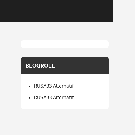
BLOGROLL
RUSA33 Alternatif
RUSA33 Alternatif