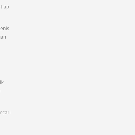
tiap
enis
gan
ik
i
ncari