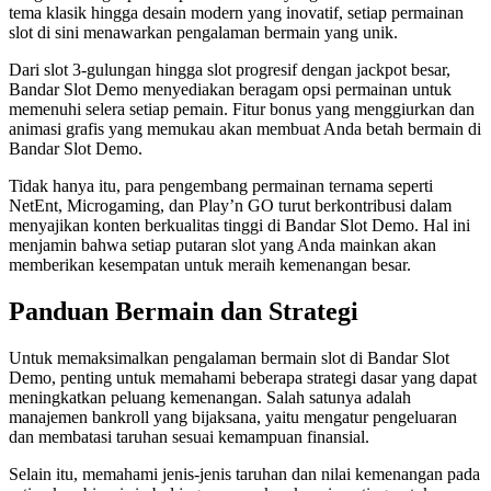
tema klasik hingga desain modern yang inovatif, setiap permainan
slot di sini menawarkan pengalaman bermain yang unik.
Dari slot 3-gulungan hingga slot progresif dengan jackpot besar,
Bandar Slot Demo menyediakan beragam opsi permainan untuk
memenuhi selera setiap pemain. Fitur bonus yang menggiurkan dan
animasi grafis yang memukau akan membuat Anda betah bermain di
Bandar Slot Demo.
Tidak hanya itu, para pengembang permainan ternama seperti
NetEnt, Microgaming, dan Play’n GO turut berkontribusi dalam
menyajikan konten berkualitas tinggi di Bandar Slot Demo. Hal ini
menjamin bahwa setiap putaran slot yang Anda mainkan akan
memberikan kesempatan untuk meraih kemenangan besar.
Panduan Bermain dan Strategi
Untuk memaksimalkan pengalaman bermain slot di Bandar Slot
Demo, penting untuk memahami beberapa strategi dasar yang dapat
meningkatkan peluang kemenangan. Salah satunya adalah
manajemen bankroll yang bijaksana, yaitu mengatur pengeluaran
dan membatasi taruhan sesuai kemampuan finansial.
Selain itu, memahami jenis-jenis taruhan dan nilai kemenangan pada