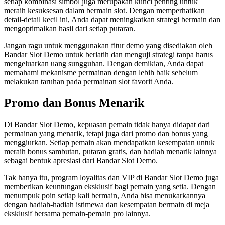
setiap kombinasi simbol juga merupakan kunci penting untuk
meraih kesuksesan dalam bermain slot. Dengan memperhatikan
detail-detail kecil ini, Anda dapat meningkatkan strategi bermain dan
mengoptimalkan hasil dari setiap putaran.
Jangan ragu untuk menggunakan fitur demo yang disediakan oleh
Bandar Slot Demo untuk berlatih dan menguji strategi tanpa harus
mengeluarkan uang sungguhan. Dengan demikian, Anda dapat
memahami mekanisme permainan dengan lebih baik sebelum
melakukan taruhan pada permainan slot favorit Anda.
Promo dan Bonus Menarik
Di Bandar Slot Demo, kepuasan pemain tidak hanya didapat dari
permainan yang menarik, tetapi juga dari promo dan bonus yang
menggiurkan. Setiap pemain akan mendapatkan kesempatan untuk
meraih bonus sambutan, putaran gratis, dan hadiah menarik lainnya
sebagai bentuk apresiasi dari Bandar Slot Demo.
Tak hanya itu, program loyalitas dan VIP di Bandar Slot Demo juga
memberikan keuntungan eksklusif bagi pemain yang setia. Dengan
menumpuk poin setiap kali bermain, Anda bisa menukarkannya
dengan hadiah-hadiah istimewa dan kesempatan bermain di meja
eksklusif bersama pemain-pemain pro lainnya.