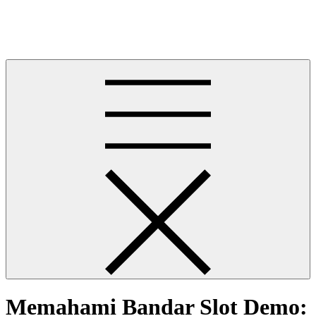
Skip
Berita Terkini Judol
to
Berita Terkini Judol
content
Memahami Bandar Slot Demo: