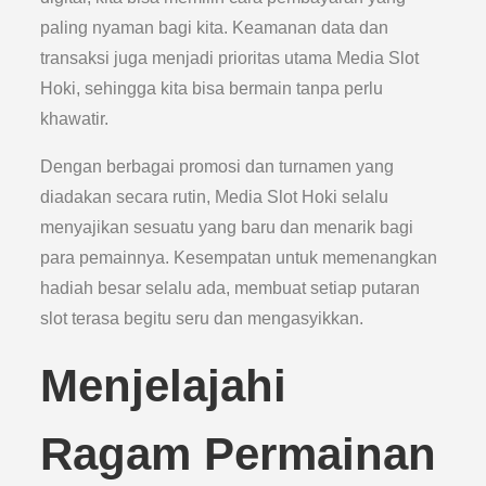
paling nyaman bagi kita. Keamanan data dan
transaksi juga menjadi prioritas utama Media Slot
Hoki, sehingga kita bisa bermain tanpa perlu
khawatir.
Dengan berbagai promosi dan turnamen yang
diadakan secara rutin, Media Slot Hoki selalu
menyajikan sesuatu yang baru dan menarik bagi
para pemainnya. Kesempatan untuk memenangkan
hadiah besar selalu ada, membuat setiap putaran
slot terasa begitu seru dan mengasyikkan.
Menjelajahi
Ragam Permainan