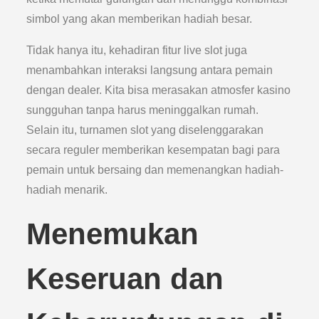
simbol yang akan memberikan hadiah besar.
Tidak hanya itu, kehadiran fitur live slot juga
menambahkan interaksi langsung antara pemain
dengan dealer. Kita bisa merasakan atmosfer kasino
sungguhan tanpa harus meninggalkan rumah.
Selain itu, turnamen slot yang diselenggarakan
secara reguler memberikan kesempatan bagi para
pemain untuk bersaing dan memenangkan hadiah-
hadiah menarik.
Menemukan
Keseruan dan