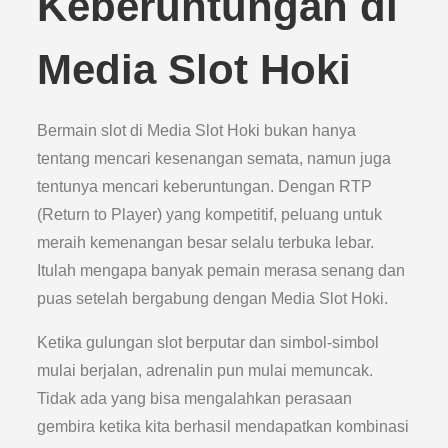
Keberuntungan di
Media Slot Hoki
Bermain slot di Media Slot Hoki bukan hanya
tentang mencari kesenangan semata, namun juga
tentunya mencari keberuntungan. Dengan RTP
(Return to Player) yang kompetitif, peluang untuk
meraih kemenangan besar selalu terbuka lebar.
Itulah mengapa banyak pemain merasa senang dan
puas setelah bergabung dengan Media Slot Hoki.
Ketika gulungan slot berputar dan simbol-simbol
mulai berjalan, adrenalin pun mulai memuncak.
Tidak ada yang bisa mengalahkan perasaan
gembira ketika kita berhasil mendapatkan kombinasi