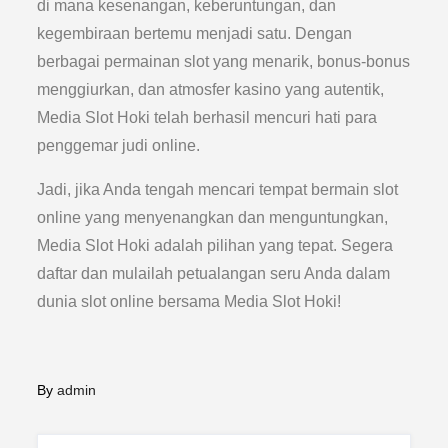
di mana kesenangan, keberuntungan, dan
kegembiraan bertemu menjadi satu. Dengan
berbagai permainan slot yang menarik, bonus-bonus
menggiurkan, dan atmosfer kasino yang autentik,
Media Slot Hoki telah berhasil mencuri hati para
penggemar judi online.
Jadi, jika Anda tengah mencari tempat bermain slot
online yang menyenangkan dan menguntungkan,
Media Slot Hoki adalah pilihan yang tepat. Segera
daftar dan mulailah petualangan seru Anda dalam
dunia slot online bersama Media Slot Hoki!
By
admin