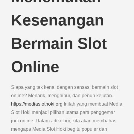
Kesenangan
Bermain Slot
Online
Siapa yang tak kenal dengan sensasi bermain slot
online? Menarik, menghibur, dan penuh kejutan.
https://mediaslothoki.org
Inilah yang membuat Media
Slot Hoki menjadi pilihan utama para penggemar
judi online. Dalam artikel ini, kita akan membahas
mengapa Media Slot Hoki begitu populer dan