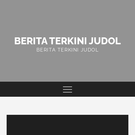
Skip
to
content
BERITA TERKINI JUDOL
BERITA TERKINI JUDOL