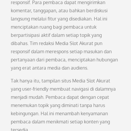
responsif. Para pembaca dapat mengirimkan
komentar, tanggapan, atau bahkan berdiskusi
langsung melalui fitur yang disediakan. Hal ini
menciptakan ruang bagi pembaca untuk
berpartisipasi aktif dalam setiap topik yang
dibahas. Tim redaksi Media Slot Akurat pun
responsif dalam merespons setiap masukan dan
pertanyaan dari pembaca, menciptakan hubungan
yang erat antara media dan audiens.
Tak hanya itu, tampilan situs Media Slot Akurat
yang user-friendly membuat navigasi di dalamnya
menjadi mudah. Pembaca dapat dengan cepat
menemukan topik yang diminati tanpa harus
kebingungan. Hal ini menambah kenyamanan
pembaca dalam menikmati setiap konten yang
tersedia.