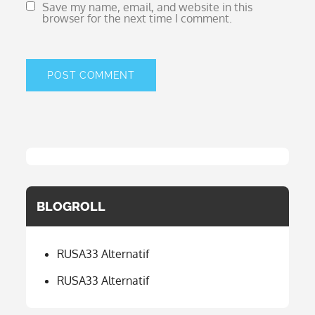
Save my name, email, and website in this
browser for the next time I comment.
BLOGROLL
RUSA33 Alternatif
RUSA33 Alternatif