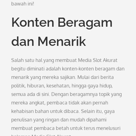
bawah ini!
Konten Beragam
dan Menarik
Salah satu hal yang membuat Media Slot Akurat
begitu diminati adalah konten-konten beragam dan
menarik yang mereka sajikan. Mulai dari berita
politik, hiburan, kesehatan, hingga gaya hidup,
semua ada di sini. Dengan beragamnya topik yang
mereka angkat, pembaca tidak akan pernah
kehabisan bahan untuk dibaca. Selain itu, gaya
penulisan yang ringan dan mudah dipahami
membuat pembaca betah untuk terus menelusuri