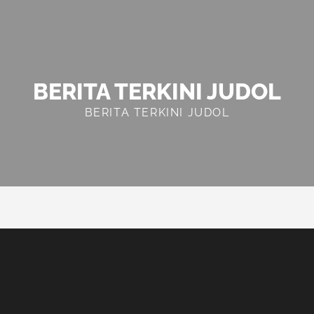
BERITA TERKINI JUDOL
BERITA TERKINI JUDOL