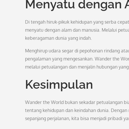
Menyatu dengan 
Di tengah hiruk-pikuk kehidupan yang serba ce
menyatu dengan alam dan manusia. Melalui petual
keberagaman dunia yang indah.
Menghirup udara segar di pepohonan rindang atau
pengalaman yang mengesankan. Wander the Wor
melalui petualangan dan menjalin hubungan yan
Kesimpulan
Wander the World bukan sekadar petualangan bi
tentang kehidupan dan keindahan dunia. Dengan m
sepanjang perjalanan, kita bisa menjadi pribadi y