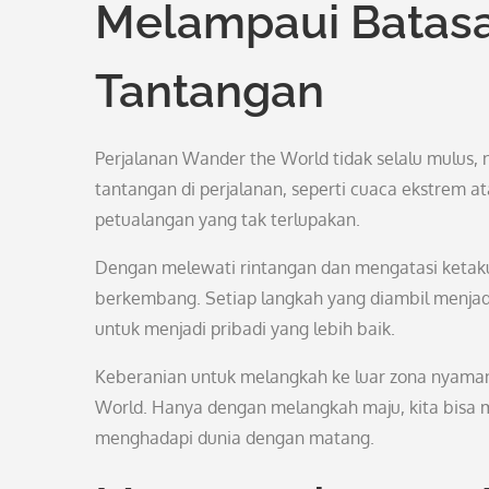
Melampaui Batas
Tantangan
Perjalanan Wander the World tidak selalu mulus
tantangan di perjalanan, seperti cuaca ekstrem a
petualangan yang tak terlupakan.
Dengan melewati rintangan dan mengatasi ketak
berkembang. Setiap langkah yang diambil menjadi
untuk menjadi pribadi yang lebih baik.
Keberanian untuk melangkah ke luar zona nyaman
World. Hanya dengan melangkah maju, kita bisa 
menghadapi dunia dengan matang.