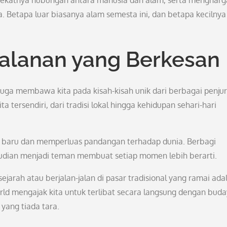
dekatnya hubungan antara manusia dan alam, serta mengharg
 Betapa luar biasanya alam semesta ini, dan betapa kecilnya 
jalanan yang Berkesan
uga membawa kita pada kisah-kisah unik dari berbagai penju
a tersendiri, dari tradisi lokal hingga kehidupan sehari-hari
 hal baru dan memperluas pandangan terhadap dunia. Berbagi
dian menjadi teman membuat setiap momen lebih berarti.
ejarah atau berjalan-jalan di pasar tradisional yang ramai ada
ld mengajak kita untuk terlibat secara langsung dengan bud
ang tiada tara.