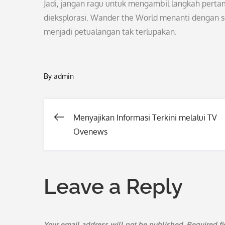
Jadi, jangan ragu untuk mengambil langkah per
dieksplorasi. Wander the World menanti dengan 
menjadi petualangan tak terlupakan.
By
admin
Menyajikan Informasi Terkini melalui TV
Post
Ovenews
navigation
Leave a Reply
Your email address will not be published.
Required f