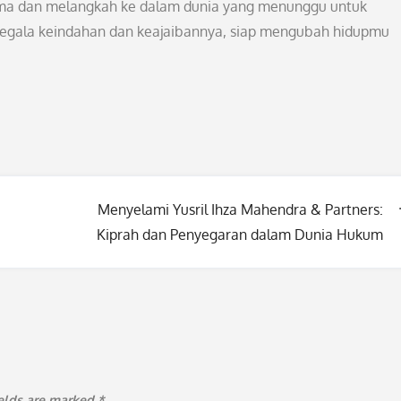
tama dan melangkah ke dalam dunia yang menunggu untuk
segala keindahan dan keajaibannya, siap mengubah hidupmu
Menyelami Yusril Ihza Mahendra & Partners:
Kiprah dan Penyegaran dalam Dunia Hukum
ields are marked
*