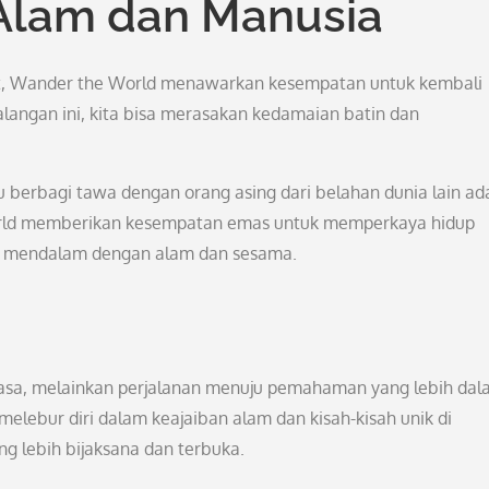
Alam dan Manusia
pat, Wander the World menawarkan kesempatan untuk kembali
angan ini, kita bisa merasakan kedamaian batin dan
 berbagi tawa dengan orang asing dari belahan dunia lain ad
ld memberikan kesempatan emas untuk memperkaya hidup
g mendalam dengan alam dan sesama.
asa, melainkan perjalanan menuju pemahaman yang lebih da
elebur diri dalam keajaiban alam dan kisah-kisah unik di
ang lebih bijaksana dan terbuka.