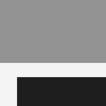
Skip
to
content