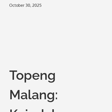
Posted
October 30, 2025
on
Topeng
Malang: