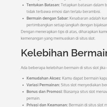
Tentukan Batasan:
Tetapkan batasan dalam b
tidak terbawa emosi dan terlalu berambisi.
Bermain dengan Sabar:
Kesabaran adalah kunc
pertimbangkan setiap langkah dengan bijaksa
Dengan menerapkan tips di atas, diharapkan k
kemenangan yang memuaskan di situs slot.
Kelebihan Bermain 
Ada beberapa kelebihan bermain di situs slot jika
Kemudahan Akses:
Kamu dapat bermain kapan 
Variasi Permainan:
Situs slot menyediakan be
Bonus dan Promosi:
Biasanya situs slot men
pemain.
Privasi dan Keamanan:
Bermain di situs slot