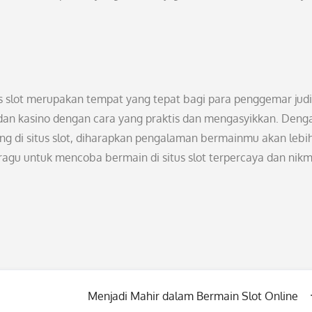
us slot merupakan tempat yang tepat bagi para penggemar judi
 dan kasino dengan cara yang praktis dan mengasyikkan. Deng
g di situs slot, diharapkan pengalaman bermainmu akan lebi
gu untuk mencoba bermain di situs slot terpercaya dan nikm
Menjadi Mahir dalam Bermain Slot Online