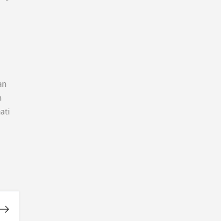
an
h
ati