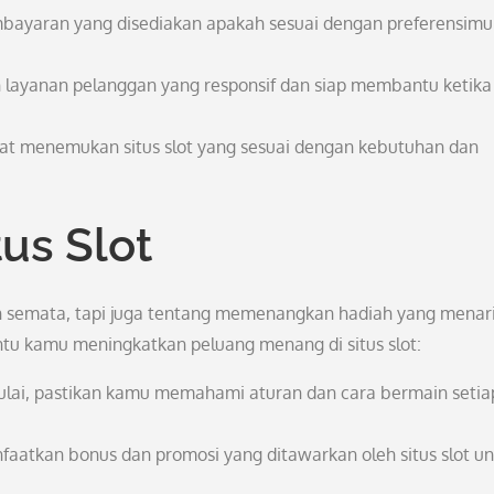
bayaran yang disediakan apakah sesuai dengan preferensimu
 layanan pelanggan yang responsif dan siap membantu ketika
at menemukan situs slot yang sesuai dengan kebutuhan dan
us Slot
an semata, tapi juga tentang memenangkan hadiah yang menari
tu kamu meningkatkan peluang menang di situs slot:
ai, pastikan kamu memahami aturan dan cara bermain setia
aatkan bonus dan promosi yang ditawarkan oleh situs slot un