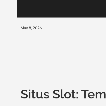
Posted
May 8, 2026
on
Situs Slot: Te