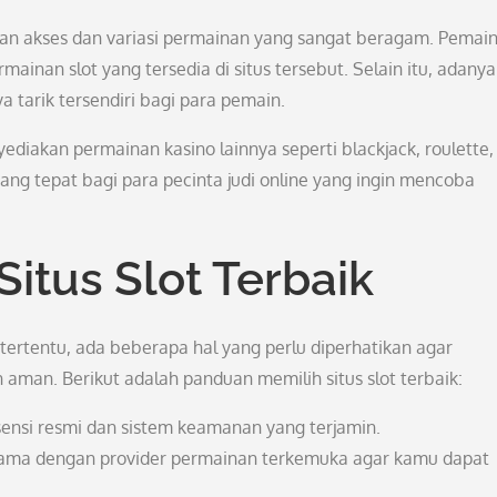
han akses dan variasi permainan yang sangat beragam. Pemai
mainan slot yang tersedia di situs tersebut. Selain itu, adanya
 tarik tersendiri bagi para pemain.
yediakan permainan kasino lainnya seperti blackjack, roulette,
 yang tepat bagi para pecinta judi online yang ingin mencoba
itus Slot Terbaik
tertentu, ada beberapa hal yang perlu diperhatikan agar
an. Berikut adalah panduan memilih situs slot terbaik:
isensi resmi dan sistem keamanan yang terjamin.
a sama dengan provider permainan terkemuka agar kamu dapat