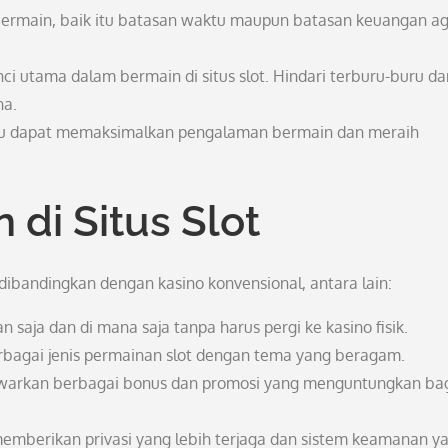
ermain, baik itu batasan waktu maupun batasan keuangan a
i utama dalam bermain di situs slot. Hindari terburu-buru da
na.
amu dapat memaksimalkan pengalaman bermain dan meraih
di Situs Slot
 dibandingkan dengan kasino konvensional, antara lain:
saja dan di mana saja tanpa harus pergi ke kasino fisik.
rbagai jenis permainan slot dengan tema yang beragam.
awarkan berbagai bonus dan promosi yang menguntungkan ba
 memberikan privasi yang lebih terjaga dan sistem keamanan y