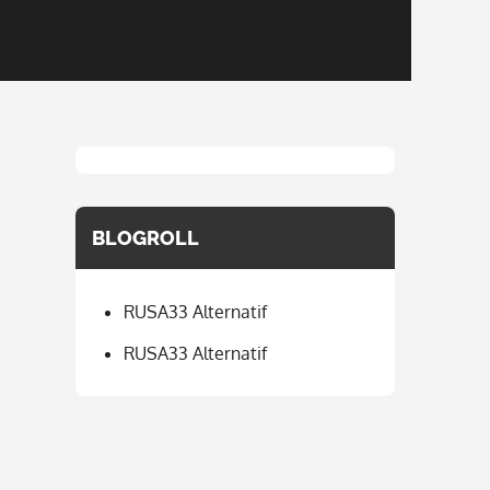
BLOGROLL
RUSA33 Alternatif
RUSA33 Alternatif