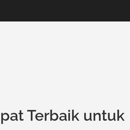
mpat Terbaik untuk