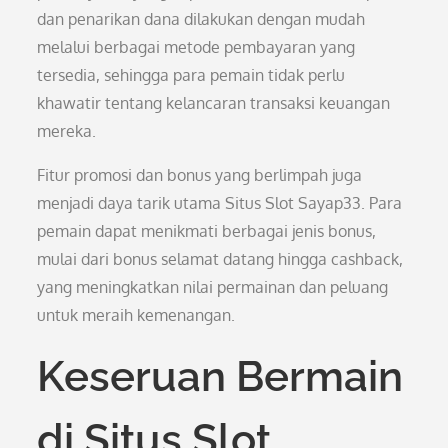
dan penarikan dana dilakukan dengan mudah
melalui berbagai metode pembayaran yang
tersedia, sehingga para pemain tidak perlu
khawatir tentang kelancaran transaksi keuangan
mereka.
Fitur promosi dan bonus yang berlimpah juga
menjadi daya tarik utama Situs Slot Sayap33. Para
pemain dapat menikmati berbagai jenis bonus,
mulai dari bonus selamat datang hingga cashback,
yang meningkatkan nilai permainan dan peluang
untuk meraih kemenangan.
Keseruan Bermain
di Situs Slot