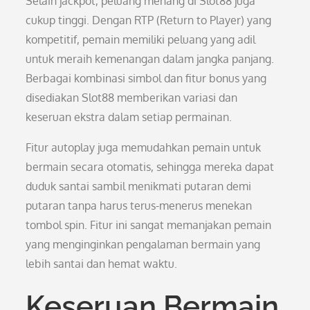
Selain jackpot, peluang menang di Slot88 juga
cukup tinggi. Dengan RTP (Return to Player) yang
kompetitif, pemain memiliki peluang yang adil
untuk meraih kemenangan dalam jangka panjang.
Berbagai kombinasi simbol dan fitur bonus yang
disediakan Slot88 memberikan variasi dan
keseruan ekstra dalam setiap permainan.
Fitur autoplay juga memudahkan pemain untuk
bermain secara otomatis, sehingga mereka dapat
duduk santai sambil menikmati putaran demi
putaran tanpa harus terus-menerus menekan
tombol spin. Fitur ini sangat memanjakan pemain
yang menginginkan pengalaman bermain yang
lebih santai dan hemat waktu.
Keseruan Bermain