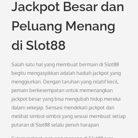
Jackpot Besar dan
Peluang Menang
di Slot88
Salah satu hal yang membuat bermain di Slot88
begitu mengasyikkan adalah hadiah jackpot yang
menggiurkan. Dengan taruhan yang relatif kecil,
pemain berkesempatan untuk memenangkan
jackpot besar yang bisa mengubah hidup mereka
dalam sekejap. Sensasi mendekati jackpot dan
melihat simbol-simbol yang sesuai membuat setiap
putaran di Slot88 selalu penuh harapan.