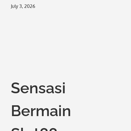
Posted
July 3, 2026
on
Sensasi
Bermain