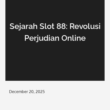
Sejarah Slot 88: Revolusi
Perjudian Online
Posted
December 20, 2025
on