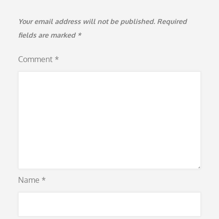
Your email address will not be published.
Required
fields are marked
*
Comment
*
Name
*