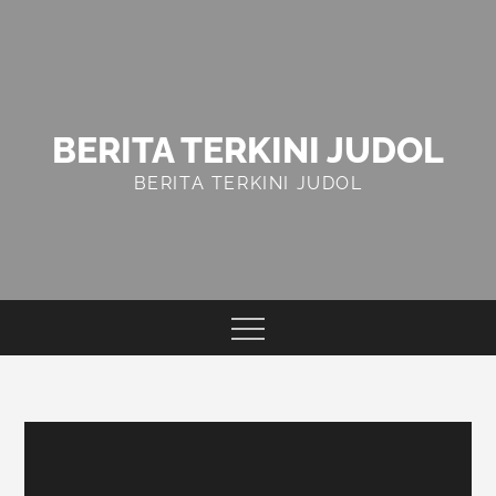
Skip
to
content
BERITA TERKINI JUDOL
BERITA TERKINI JUDOL