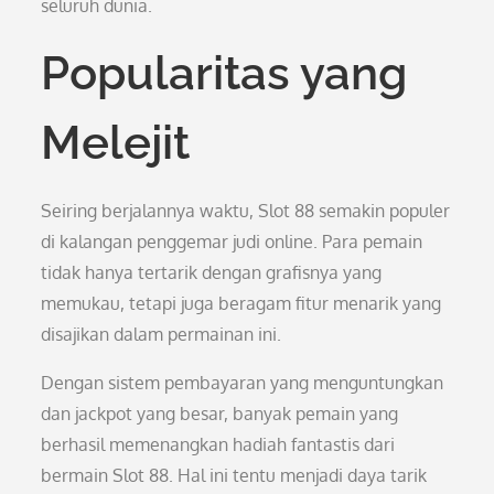
seluruh dunia.
Popularitas yang
Melejit
Seiring berjalannya waktu, Slot 88 semakin populer
di kalangan penggemar judi online. Para pemain
tidak hanya tertarik dengan grafisnya yang
memukau, tetapi juga beragam fitur menarik yang
disajikan dalam permainan ini.
Dengan sistem pembayaran yang menguntungkan
dan jackpot yang besar, banyak pemain yang
berhasil memenangkan hadiah fantastis dari
bermain Slot 88. Hal ini tentu menjadi daya tarik