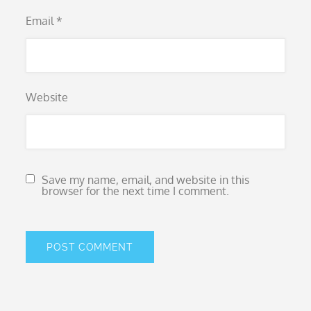
Email
*
Website
Save my name, email, and website in this
browser for the next time I comment.