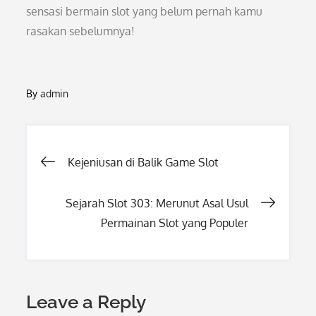
sensasi bermain slot yang belum pernah kamu
rasakan sebelumnya!
By
admin
Post
Kejeniusan di Balik Game Slot
navigation
Sejarah Slot 303: Merunut Asal Usul
Permainan Slot yang Populer
Leave a Reply