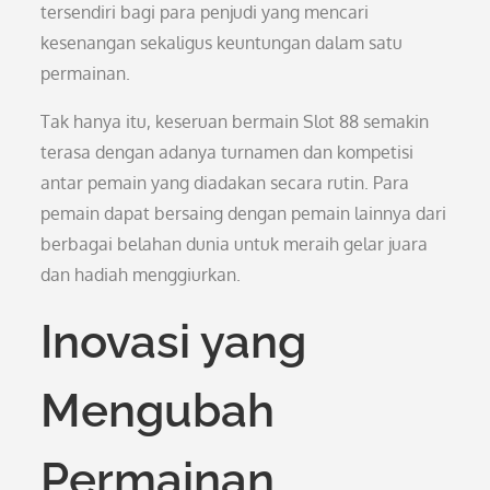
tersendiri bagi para penjudi yang mencari
kesenangan sekaligus keuntungan dalam satu
permainan.
Tak hanya itu, keseruan bermain Slot 88 semakin
terasa dengan adanya turnamen dan kompetisi
antar pemain yang diadakan secara rutin. Para
pemain dapat bersaing dengan pemain lainnya dari
berbagai belahan dunia untuk meraih gelar juara
dan hadiah menggiurkan.
Inovasi yang
Mengubah
Permainan