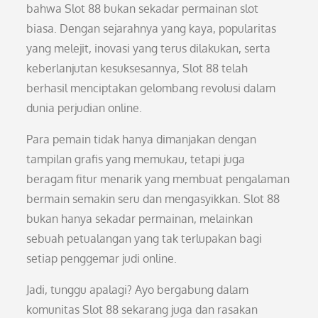
bahwa Slot 88 bukan sekadar permainan slot
biasa. Dengan sejarahnya yang kaya, popularitas
yang melejit, inovasi yang terus dilakukan, serta
keberlanjutan kesuksesannya, Slot 88 telah
berhasil menciptakan gelombang revolusi dalam
dunia perjudian online.
Para pemain tidak hanya dimanjakan dengan
tampilan grafis yang memukau, tetapi juga
beragam fitur menarik yang membuat pengalaman
bermain semakin seru dan mengasyikkan. Slot 88
bukan hanya sekadar permainan, melainkan
sebuah petualangan yang tak terlupakan bagi
setiap penggemar judi online.
Jadi, tunggu apalagi? Ayo bergabung dalam
komunitas Slot 88 sekarang juga dan rasakan