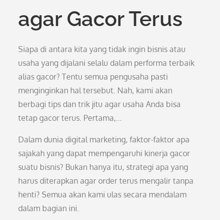
agar Gacor Terus
Siapa di antara kita yang tidak ingin bisnis atau
usaha yang dijalani selalu dalam performa terbaik
alias gacor? Tentu semua pengusaha pasti
menginginkan hal tersebut. Nah, kami akan
berbagi tips dan trik jitu agar usaha Anda bisa
tetap gacor terus. Pertama,…
Dalam dunia digital marketing, faktor-faktor apa
sajakah yang dapat mempengaruhi kinerja gacor
suatu bisnis? Bukan hanya itu, strategi apa yang
harus diterapkan agar order terus mengalir tanpa
henti? Semua akan kami ulas secara mendalam
dalam bagian ini.