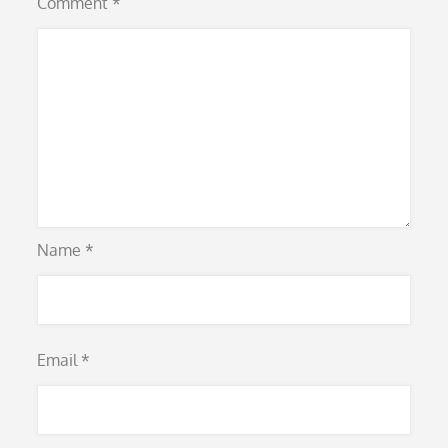
Comment
*
Name
*
Email
*