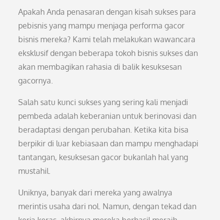
Apakah Anda penasaran dengan kisah sukses para
pebisnis yang mampu menjaga performa gacor
bisnis mereka? Kami telah melakukan wawancara
eksklusif dengan beberapa tokoh bisnis sukses dan
akan membagikan rahasia di balik kesuksesan
gacornya.
Salah satu kunci sukses yang sering kali menjadi
pembeda adalah keberanian untuk berinovasi dan
beradaptasi dengan perubahan. Ketika kita bisa
berpikir di luar kebiasaan dan mampu menghadapi
tantangan, kesuksesan gacor bukanlah hal yang
mustahil.
Uniknya, banyak dari mereka yang awalnya
merintis usaha dari nol. Namun, dengan tekad dan