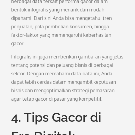
berbagai data terkait performa gacor dalam
bentuk infografis yang menarik dan mudah
dipahami. Dari sini Anda bisa mengetahui tren
penjualan, pola pembelian konsumen, hingga
faktor-faktor yang memengaruhi keberhasilan
gacor.
Infografis ini juga memberikan gambaran yang jelas
tentang potensi dan peluang bisnis di berbagai
sektor. Dengan memahami data-data ini, Anda
dapat lebih cerdas dalam mengambil keputusan
bisnis dan mengoptimalkan strategi pemasaran
agar tetap gacor di pasar yang kompetitif.
4. Tips Gacor di