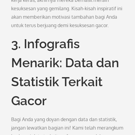
kerja keras, akhirnya mereka berhasil meraih
kesuksesan yang gemilang. Kisah-kisah inspiratif ini
akan memberikan motivasi tambahan bagi Anda
untuk terus berjuang demi kesuksesan gacor.
3. Infografis
Menarik: Data dan
Statistik Terkait
Gacor
Bagi Anda yang doyan dengan data dan statistik,
jangan lewatkan bagian ini! Kami telah merangkum