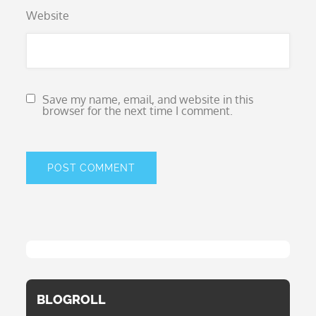
Website
Save my name, email, and website in this
browser for the next time I comment.
BLOGROLL