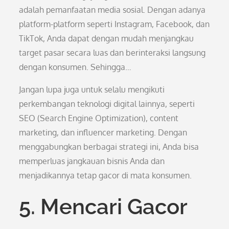
adalah pemanfaatan media sosial. Dengan adanya
platform-platform seperti Instagram, Facebook, dan
TikTok, Anda dapat dengan mudah menjangkau
target pasar secara luas dan berinteraksi langsung
dengan konsumen. Sehingga…
Jangan lupa juga untuk selalu mengikuti
perkembangan teknologi digital lainnya, seperti
SEO (Search Engine Optimization), content
marketing, dan influencer marketing. Dengan
menggabungkan berbagai strategi ini, Anda bisa
memperluas jangkauan bisnis Anda dan
menjadikannya tetap gacor di mata konsumen.
5. Mencari Gacor