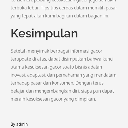
terbuka lebar. Tips-tips cerdas dalam memilih pasar
yang tepat akan kami bagikan dalam bagian ini.
Kesimpulan
Setelah menyimak berbagai informasi gacor
terupdate di atas, dapat disimpulkan bahwa kunci
utama kesuksesan gacor suatu bisnis adalah
inovasi, adaptasi, dan pemahaman yang mendalam
terhadap pasar dan konsumen. Dengan terus
belajar dan mengembangkan diri, siapa pun dapat
meraih kesuksesan gacor yang diimpikan.
By
admin