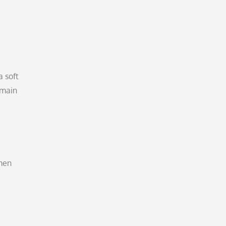
 soft
rmain
imen