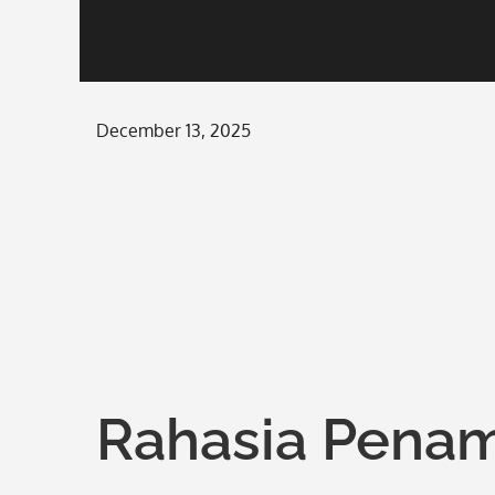
Posted
December 13, 2025
on
Rahasia Penam