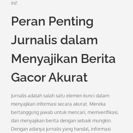
ini!
Peran Penting
Jurnalis dalam
Menyajikan Berita
Gacor Akurat
Jurnalis adalah salah satu elemen kunci dalam
menyajikan informasi secara akurat. Mereka
bertanggung jawab untuk mencari, memverifikasi,
dan menyajikan berita dengan sebaik mungkin.
Dengan adanya jurnalis yang handal, informasi