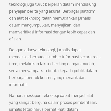
teknologi juga turut berperan dalam mendukung
penyajian berita yang akurat. Berbagai platform
dan alat teknologi telah memudahkan jurnalis
dalam mengumpulkan, menyajikan, dan
memverifikasi informasi dengan lebih cepat dan
efisien.
Dengan adanya teknologi, jurnalis dapat
mengakses berbagai sumber informasi secara real-
time, melakukan fakta-checking dengan mudah,
serta menyampaikan berita kepada publik dalam
berbagai bentuk konten yang menarik dan
informatif.
Namun, meskipun teknologi dapat menjadi alat
yang sangat berguna dalam proses pemberitaan,
jurnalis tetap harus berhati-hati dalam