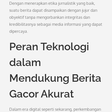
Dengan menerapkan etika jurnalistik yang baik,
suatu berita dapat disampaikan dengan jujur dan
obyektif tanpa mengorbankan integritas dan
kredibilitasnya sebagai media informasi yang dapat
dipercaya.
Peran Teknologi
dalam
Mendukung Berita
Gacor Akurat
Dalam era digital seperti sekarang, perkembangan