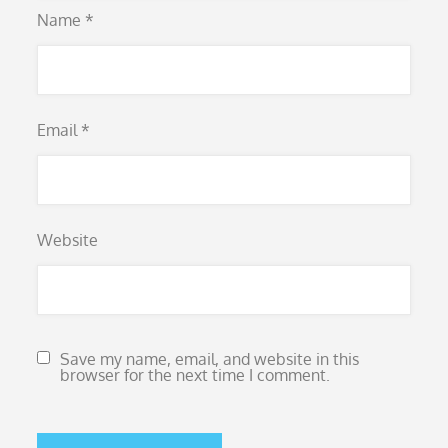
Name
*
Email
*
Website
Save my name, email, and website in this
browser for the next time I comment.