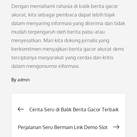
Dengan memahami rahasia di balik berita gacor
akurat, kita sebagai pembaca dapat lebih bijak
dalam menyaring informasi yang diterima dan tidak
mudah terpengaruh oleh berita palsu atau
menyesatkan. Mari kita dukung jurnalis yang
berkomitmen menyajikan berita gacor akurat demi
terciptanya masyarakat yang cerdas dan kritis
dalam mengonsumsi informasi.
By
admin
Post
Cerita Seru di Balik Berita Gacor Terbaik
navigation
Perjalanan Seru Bermain Link Demo Slot