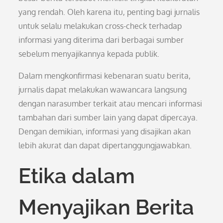
yang rendah. Oleh karena itu, penting bagi jurnalis
untuk selalu melakukan cross-check terhadap
informasi yang diterima dari berbagai sumber
sebelum menyajikannya kepada publik.
Dalam mengkonfirmasi kebenaran suatu berita,
jurnalis dapat melakukan wawancara langsung
dengan narasumber terkait atau mencari informasi
tambahan dari sumber lain yang dapat dipercaya.
Dengan demikian, informasi yang disajikan akan
lebih akurat dan dapat dipertanggungjawabkan.
Etika dalam
Menyajikan Berita