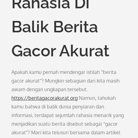
Rahasia Di
Balik Berita
Gacor Akurat
Apakah kamu pernah mendengar istilah “berita
gacor akurat”? Mungkin sebagian dari kita masih
awam dengan ungkapan tersebut.
https://beritagacorakurat.org
Namun, tahukah
kamu bahwa di balik dunia penyiaran dan
informasi, terdapat sejumlah rahasia menarik yang
menjadikan suatu berita disebut sebagai “gacor
akurat”? Mari kita telusuri bersama dalam artikel