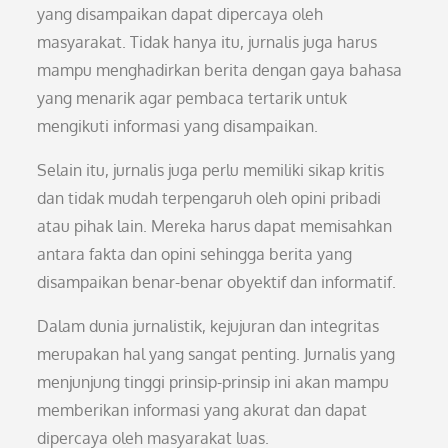
yang disampaikan dapat dipercaya oleh
masyarakat. Tidak hanya itu, jurnalis juga harus
mampu menghadirkan berita dengan gaya bahasa
yang menarik agar pembaca tertarik untuk
mengikuti informasi yang disampaikan.
Selain itu, jurnalis juga perlu memiliki sikap kritis
dan tidak mudah terpengaruh oleh opini pribadi
atau pihak lain. Mereka harus dapat memisahkan
antara fakta dan opini sehingga berita yang
disampaikan benar-benar obyektif dan informatif.
Dalam dunia jurnalistik, kejujuran dan integritas
merupakan hal yang sangat penting. Jurnalis yang
menjunjung tinggi prinsip-prinsip ini akan mampu
memberikan informasi yang akurat dan dapat
dipercaya oleh masyarakat luas.