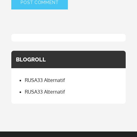
BLOGROLL
RUSA33 Alternatif
RUSA33 Alternatif