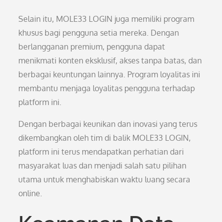
Selain itu, MOLE33 LOGIN juga memiliki program
khusus bagi pengguna setia mereka. Dengan
berlangganan premium, pengguna dapat
menikmati konten eksklusif, akses tanpa batas, dan
berbagai keuntungan lainnya. Program loyalitas ini
membantu menjaga loyalitas pengguna terhadap
platform ini.
Dengan berbagai keunikan dan inovasi yang terus
dikembangkan oleh tim di balik MOLE33 LOGIN,
platform ini terus mendapatkan perhatian dari
masyarakat luas dan menjadi salah satu pilihan
utama untuk menghabiskan waktu luang secara
online.