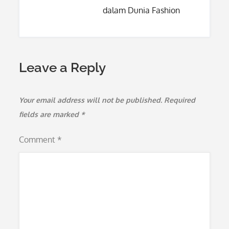
dalam Dunia Fashion
Leave a Reply
Your email address will not be published.
Required
fields are marked
*
Comment
*