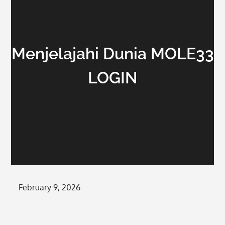
Menjelajahi Dunia MOLE33
LOGIN
Posted
February 9, 2026
on