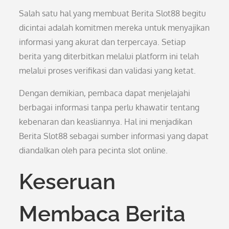
Salah satu hal yang membuat Berita Slot88 begitu
dicintai adalah komitmen mereka untuk menyajikan
informasi yang akurat dan terpercaya. Setiap
berita yang diterbitkan melalui platform ini telah
melalui proses verifikasi dan validasi yang ketat.
Dengan demikian, pembaca dapat menjelajahi
berbagai informasi tanpa perlu khawatir tentang
kebenaran dan keasliannya. Hal ini menjadikan
Berita Slot88 sebagai sumber informasi yang dapat
diandalkan oleh para pecinta slot online.
Keseruan
Membaca Berita