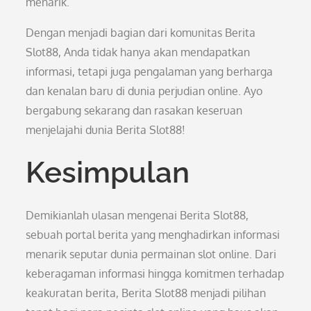
menarik.
Dengan menjadi bagian dari komunitas Berita
Slot88, Anda tidak hanya akan mendapatkan
informasi, tetapi juga pengalaman yang berharga
dan kenalan baru di dunia perjudian online. Ayo
bergabung sekarang dan rasakan keseruan
menjelajahi dunia Berita Slot88!
Kesimpulan
Demikianlah ulasan mengenai Berita Slot88,
sebuah portal berita yang menghadirkan informasi
menarik seputar dunia permainan slot online. Dari
keberagaman informasi hingga komitmen terhadap
keakuratan berita, Berita Slot88 menjadi pilihan