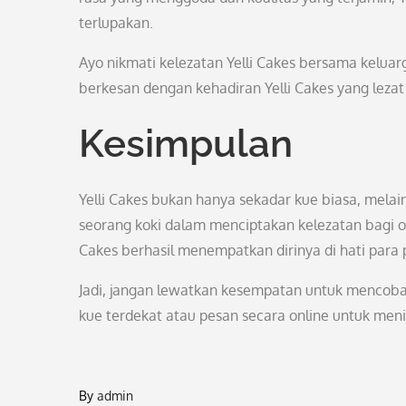
terlupakan.
Ayo nikmati kelezatan Yelli Cakes bersama kelua
berkesan dengan kehadiran Yelli Cakes yang lez
Kesimpulan
Yelli Cakes bukan hanya sekadar kue biasa, mela
seorang koki dalam menciptakan kelezatan bagi or
Cakes berhasil menempatkan dirinya di hati para p
Jadi, jangan lewatkan kesempatan untuk mencoba Y
kue terdekat atau pesan secara online untuk meni
By
admin