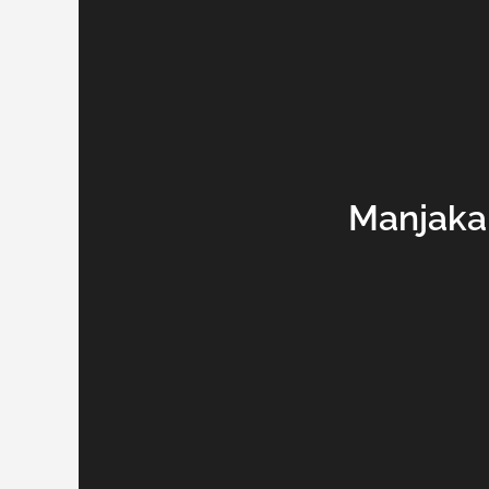
Manjakan