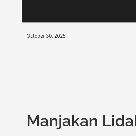
Posted
October 30, 2025
on
Manjakan Lida