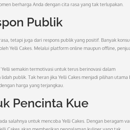
omen berharga Anda dengan cita rasa yang tak terlupakan.
spon Publik
 rasa, tetapi juga dari respons publik yang positif. Banyak kon
leh Yelli Cakes. Melalui platform online maupun offline, penju
Yelli semakin termotivasi untuk terus berinovasi dalam
dah publik. Tak heran jika Yelli Cakes menjadi pilihan utama 
dengan harga yang terjangkau.
k Pencinta Kue
ak ada salahnya untuk mencoba Yelli Cakes. Dengan beragam va
Yelli Cakes akan memberikan pengalaman kuliner yang tak