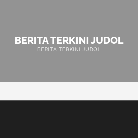
BERITA TERKINI JUDOL
BERITA TERKINI JUDOL