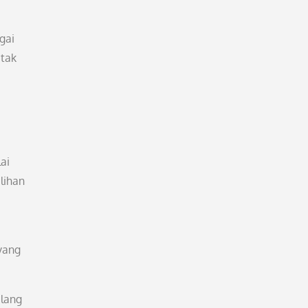
gai
 tak
ai
ilihan
yang
ulang