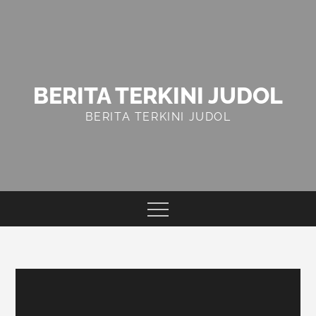
Skip
to
content
BERITA TERKINI JUDOL
BERITA TERKINI JUDOL