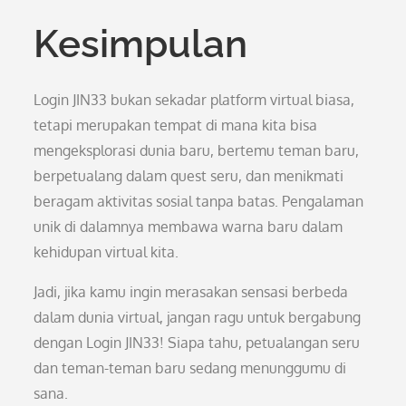
Kesimpulan
Login JIN33 bukan sekadar platform virtual biasa,
tetapi merupakan tempat di mana kita bisa
mengeksplorasi dunia baru, bertemu teman baru,
berpetualang dalam quest seru, dan menikmati
beragam aktivitas sosial tanpa batas. Pengalaman
unik di dalamnya membawa warna baru dalam
kehidupan virtual kita.
Jadi, jika kamu ingin merasakan sensasi berbeda
dalam dunia virtual, jangan ragu untuk bergabung
dengan Login JIN33! Siapa tahu, petualangan seru
dan teman-teman baru sedang menunggumu di
sana.