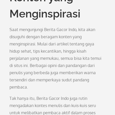
Menginspirasi
Saat mengunjungi Berita Gacor Indo, kita akan
disuguhi dengan beragam konten yang
menginspirasi. Mulai dari artikel tentang gaya
hidup sehat, tips kecantikan, hingga kisah
perjalanan yang memukau, semua bisa kita temui
di situs ini. Berbagai opini dan pandangan dari
penulis yang berbeda juga memberikan warna
tersendiri dan memperkaya sudut pandang
pembaca.
Tak hanya itu, Berita Gacor Indo juga rutin
mengadakan kontes menulis dan kuis-kuis seru
untuk melibatkan pembaca aktif dalam proses