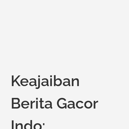
on
Keajaiban
Berita Gacor
Indo: