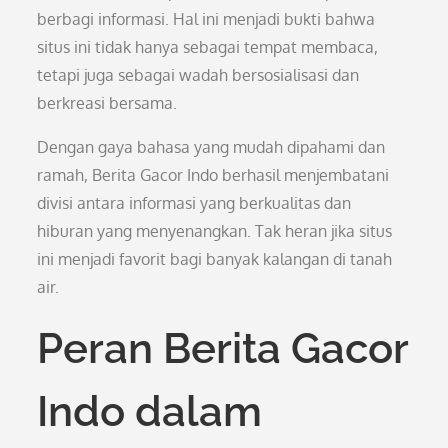
berbagi informasi. Hal ini menjadi bukti bahwa
situs ini tidak hanya sebagai tempat membaca,
tetapi juga sebagai wadah bersosialisasi dan
berkreasi bersama.
Dengan gaya bahasa yang mudah dipahami dan
ramah, Berita Gacor Indo berhasil menjembatani
divisi antara informasi yang berkualitas dan
hiburan yang menyenangkan. Tak heran jika situs
ini menjadi favorit bagi banyak kalangan di tanah
air.
Peran Berita Gacor
Indo dalam