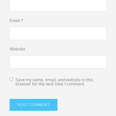
Email
*
Website
Save my name, email, and website in this
browser for the next time I comment.