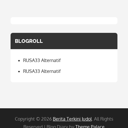
BLOGROLL
RUSA33 Alternatif
RUSA33 Alternatif
Copyright © 2026
Berita Terkini Judol
. All Rights
Reserved | Blog Diary by
Theme Palace