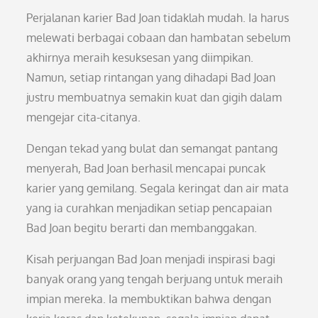
Perjalanan karier Bad Joan tidaklah mudah. Ia harus
melewati berbagai cobaan dan hambatan sebelum
akhirnya meraih kesuksesan yang diimpikan.
Namun, setiap rintangan yang dihadapi Bad Joan
justru membuatnya semakin kuat dan gigih dalam
mengejar cita-citanya.
Dengan tekad yang bulat dan semangat pantang
menyerah, Bad Joan berhasil mencapai puncak
karier yang gemilang. Segala keringat dan air mata
yang ia curahkan menjadikan setiap pencapaian
Bad Joan begitu berarti dan membanggakan.
Kisah perjuangan Bad Joan menjadi inspirasi bagi
banyak orang yang tengah berjuang untuk meraih
impian mereka. Ia membuktikan bahwa dengan