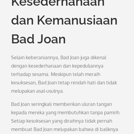
Kesederhanaan
dan Kemanusiaan
Bad Joan
Selain keberaniannya, Bad Joan juga dikenal
dengan kesederhanaan dan kepeduliannya
terhadap sesama. Meskipun telah meraih
kesuksesan, Bad Joan tetap rendah hati dan tidak
melupakan asal-usulnya.
Bad Joan seringkali memberikan uluran tangan
kepada mereka yang membutuhkan tanpa pamrih.
Setiap kesuksesan yang diraihnya tidak pernah
membuat Bad Joan melupakan bahwa di baliknya