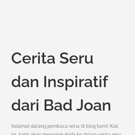
Cerita Seru
dan Inspiratif
dari Bad Joan
Selamat datang pembaca setia di blog kami! Kali
ini, kami akan mengajak Anda ke dalam cerita seru