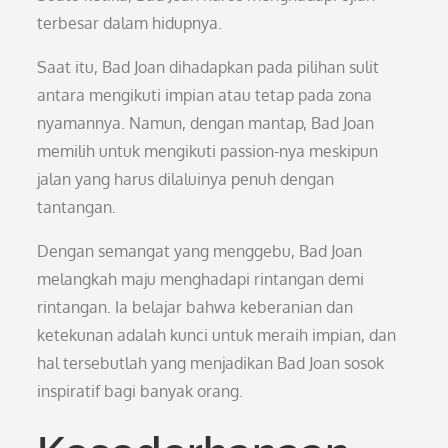
terbesar dalam hidupnya.
Saat itu, Bad Joan dihadapkan pada pilihan sulit
antara mengikuti impian atau tetap pada zona
nyamannya. Namun, dengan mantap, Bad Joan
memilih untuk mengikuti passion-nya meskipun
jalan yang harus dilaluinya penuh dengan
tantangan.
Dengan semangat yang menggebu, Bad Joan
melangkah maju menghadapi rintangan demi
rintangan. Ia belajar bahwa keberanian dan
ketekunan adalah kunci untuk meraih impian, dan
hal tersebutlah yang menjadikan Bad Joan sosok
inspiratif bagi banyak orang.