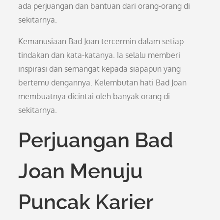
ada perjuangan dan bantuan dari orang-orang di
sekitarnya.
Kemanusiaan Bad Joan tercermin dalam setiap
tindakan dan kata-katanya. Ia selalu memberi
inspirasi dan semangat kepada siapapun yang
bertemu dengannya. Kelembutan hati Bad Joan
membuatnya dicintai oleh banyak orang di
sekitarnya.
Perjuangan Bad
Joan Menuju
Puncak Karier